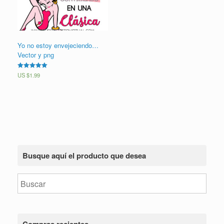
Yo no estoy envejeciendo…
Vector y png
Valorado en
US $
1.99
5.00
de 5
Busque aquí el producto que desea