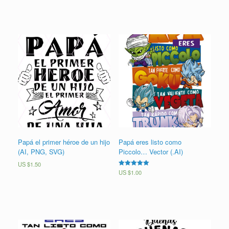
Papá el primer héroe de un hijo
Papá eres listo como
(AI, PNG, SVG)
Piccolo… Vector (.AI)
US $
1.50
Valorado en
US $
1.00
5.00
de 5