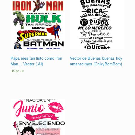
Papá eres tan listo como Iron
Vector de Buenas buenas hoy
Man… Vector (.AI)
amanecimos (ChikyBomBom)
US $
1.00