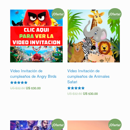
¡Oferta!
¡Oferta!
Video Invitación de
Video Invitación de
cumpleaños de Angry Birds
cumpleaños de Animales
Safari
Valorado en
US $
32.50
US $
30.00
5.00
Valorado en
US $
32.50
US $
30.00
de 5
5.00
de 5
¡Oferta!
¡Oferta!