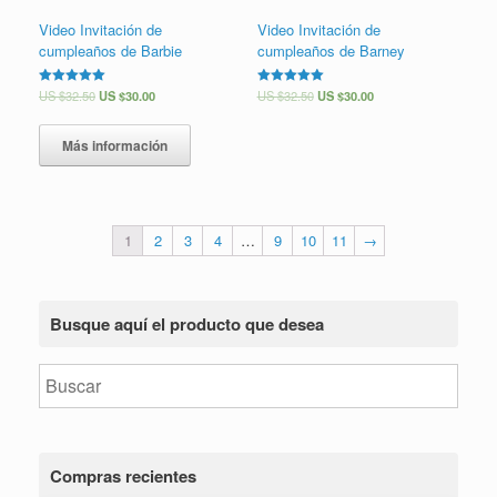
Video Invitación de
Video Invitación de
cumpleaños de Barbie
cumpleaños de Barney
Valorado en
US $
32.50
US $
30.00
Valorado en
US $
32.50
US $
30.00
5.00
5.00
de 5
de 5
Más información
1
2
3
4
…
9
10
11
→
Busque aquí el producto que desea
Compras recientes