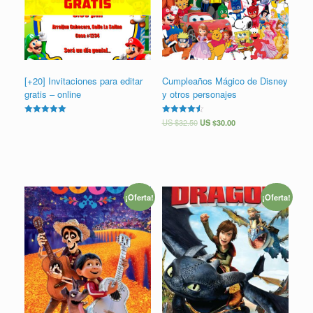
[+20] Invitaciones para editar
Cumpleaños Mágico de Disney
gratis – online
y otros personajes
Valorado en
Valorado
US $
32.50
US $
30.00
5.00
en
de 5
4.50
de 5
¡Oferta!
¡Oferta!