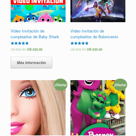
Video Invitación de
Video Invitación de
cumpleaños de Baby Shark
cumpleaños de Baloncesto
Valorado en
US $
32.50
US $
30.00
Valorado en
US $
32.50
US $
30.00
5.00
5.00
de 5
de 5
Más información
¡Oferta!
¡Oferta!