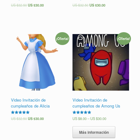
US $
32.50
US $
30.00
US $
32.50
US $
30.00
¡Oferta!
¡Oferta!
Video Invitación de
Video Invitación de
cumpleaños de Alicia
cumpleaños de Among Us
Valorado en
US $
32.50
US $
30.00
Valorado en
US $
8.00
–
US $
30.00
5.00
5.00
de 5
de 5
Más información