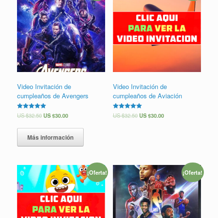
Video Invitación de
Video Invitación de
cumpleaños de Avengers
cumpleaños de Aviación
Valorado en
US $
32.50
US $
30.00
Valorado en
US $
32.50
US $
30.00
5.00
5.00
de 5
de 5
Más información
¡Oferta!
¡Oferta!