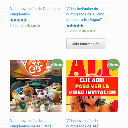
Video Invitación de Coco para
Video Invitación de
cumpleaños
cumpleaños de ¿Cómo
entrenar a tu Dragón?
Valorado en
US $
32.50
US $
30.00
5.00
Valorado en
US $
32.50
US $
30.00
de 5
5.00
de 5
Más información
¡Oferta!
¡Oferta!
Video Invitación de
Video invitación de
cumpleaños de 44 Gatos
cumpleaños de ALF