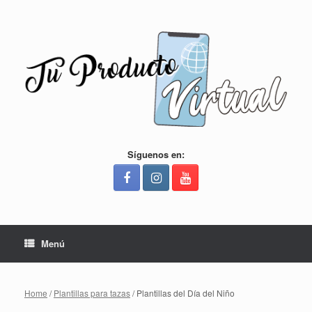
Saltar
al
contenido
Síguenos en:
Menú
Home
/
Plantillas para tazas
/ Plantillas del Día del Niño