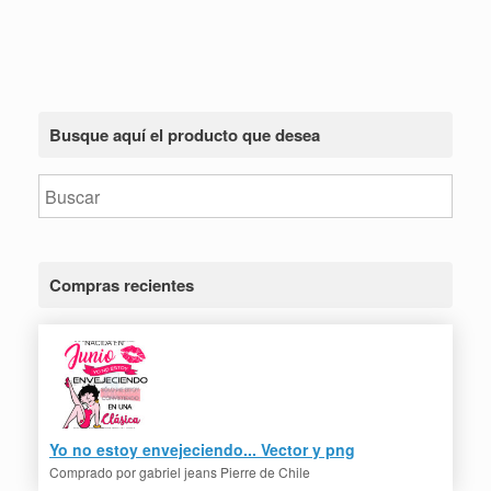
Busque aquí el producto que desea
Compras recientes
Video invitaciones de cumpleaños
Herramientas gratuitas
para niños y adultos