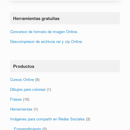
Comprado por
Dante de México
Conversor de formato de imagen Online.
Descompresor de archivos rar y zip Online.
Productos
Cursos Online
(5)
Dibujos para colorear
(1)
Frases
(15)
Herramientas
(1)
Imágenes para compartir en Redes Sociales
(3)
Emprendimiento
(2)
Versículos Bíblicos
(1)
Invitaciones y Saludos
(170)
Invitaciones digitales
(1)