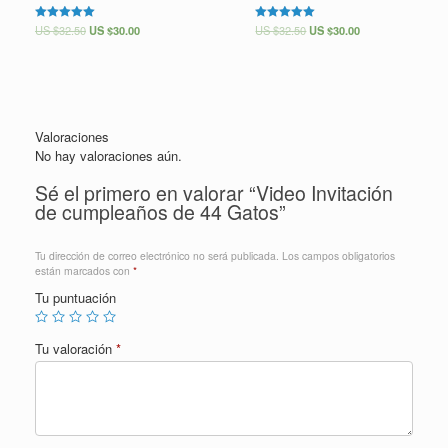
Valorado en
US $
32.50
US $
30.00
Valorado en
US $
32.50
US $
30.00
5.00
5.00
de 5
de 5
Valoraciones
No hay valoraciones aún.
Sé el primero en valorar “Video Invitación
de cumpleaños de 44 Gatos”
Tu dirección de correo electrónico no será publicada.
Los campos obligatorios
están marcados con
*
Tu puntuación
Tu valoración
*