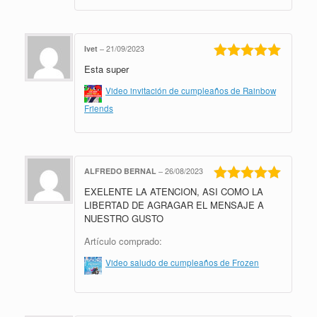
Ivet
–
21/09/2023
Esta super
Valorado en
5
de 5
Video invitación de cumpleaños de Rainbow
Friends
ALFREDO BERNAL
–
26/08/2023
EXELENTE LA ATENCION, ASI COMO LA
Valorado en
5
de 5
LIBERTAD DE AGRAGAR EL MENSAJE A
NUESTRO GUSTO
Artículo comprado:
Video saludo de cumpleaños de Frozen