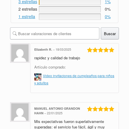
3 estrellas
1%
2 estrellas
0%
1 estrella
0%
Buscar
Elizabeth R.
–
18/03/2025
rapidez y calidad de trabajo
Valorado en
5
de 5
Artículo comprado:
Video invitaciones de cumpleaños para niños
y adultos
MANUEL ANTONIO GRANDON
HAHN
–
22/01/2025
Valorado en
Mis expectativas fueron superlativamente
5
de 5
superadas: el servicio fue fácil, ágil y muy