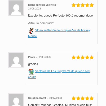
Diana Rincon valencia
–
21/08/2023
Valorado en
Excelente, quedo Perfecto 100% recomendado
5
de 5
Artículo comprado:
Video Invitación de cumpleaños de Mickey
Mouse
Paola
–
02/08/2023
gracias
Valorado en
5
de 5
Vectores de Los Rugrats Ya do quiedo sed
adulto
Carolina Botet
–
20/07/2023
Genial!!! Muchas Gracias. Mi nieto quedó feliz
Valorado en