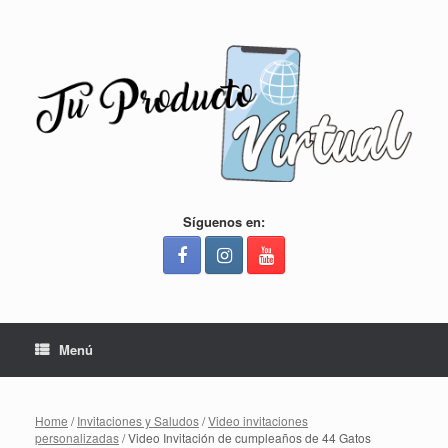
Saltar
al
contenido
Síguenos en:
Menú
Home
/
Invitaciones y Saludos
/
Video invitaciones
personalizadas
/ Video Invitación de cumpleaños de 44 Gatos