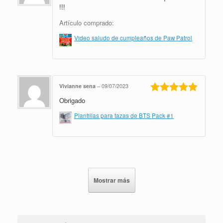
5
de 5
!!!
Artículo comprado:
Video saludo de cumpleaños de Paw Patrol
Vivianne sena
–
09/07/2023
Obrigado
Valorado en
5
de 5
Plantillas para tazas de BTS Pack #1
Mostrar más