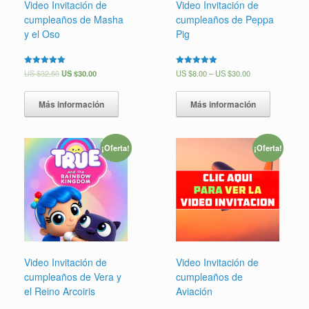
Video Invitación de
Video Invitación de
cumpleaños de Masha
cumpleaños de Peppa
y el Oso
Pig
Valorado en
US $
32.50
US $
30.00
Valorado en
US $
8.00
–
US $
30.00
5.00
5.00
de 5
de 5
Más información
Más información
¡Oferta!
¡Oferta!
Video Invitación de
Video Invitación de
cumpleaños de Vera y
cumpleaños de
el Reino Arcoiris
Aviación