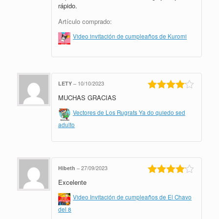
rápido.
Artículo comprado:
Video invitación de cumpleaños de Kuromi
LETY
–
10/10/2023
MUCHAS GRACIAS
Valorado
en
4
de 5
Vectores de Los Rugrats Ya do quiedo sed
adulto
Hibeth
–
27/09/2023
Excelente
Valorado
en
4
de 5
Video Invitación de cumpleaños de El Chavo
del 8