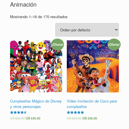
Animación
Mostrando 1–16 de 170 resultados
¡Oferta!
¡Oferta!
Cumpleaños Mágico de Disney
Video Invitación de Coco para
y otros personajes
cumpleaños
Valorado
US $
32.50
US $
30.00
Valorado en
US $
32.50
US $
30.00
en
5.00
4.50
de 5
de 5