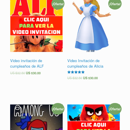
¡Oferta!
¡Oferta!
Video invitación de
Video Invitación de
cumpleaños de ALF
cumpleaños de Alicia
US $
32.50
US $
30.00
Valorado en
US $
32.50
US $
30.00
5.00
de 5
¡Oferta!
¡Oferta!