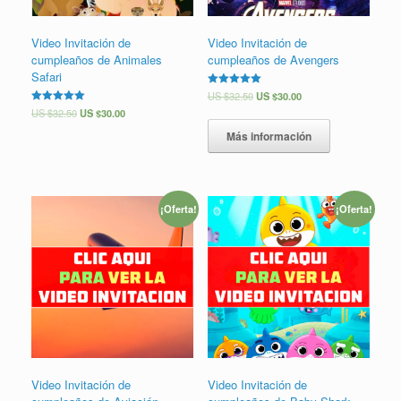
Video Invitación de
Video Invitación de
cumpleaños de Animales
cumpleaños de Avengers
Safari
Valorado en
US $
32.50
US $
30.00
5.00
Valorado en
US $
32.50
US $
30.00
de 5
5.00
de 5
Más información
¡Oferta!
¡Oferta!
Video Invitación de
Video Invitación de