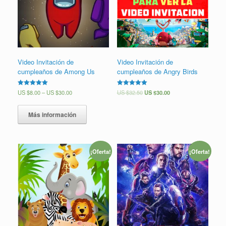
Video Invitación de
Video Invitación de
cumpleaños de Among Us
cumpleaños de Angry Birds
Valorado en
US $
8.00
–
US $
30.00
Valorado en
US $
32.50
US $
30.00
5.00
5.00
de 5
de 5
Más información
¡Oferta!
¡Oferta!