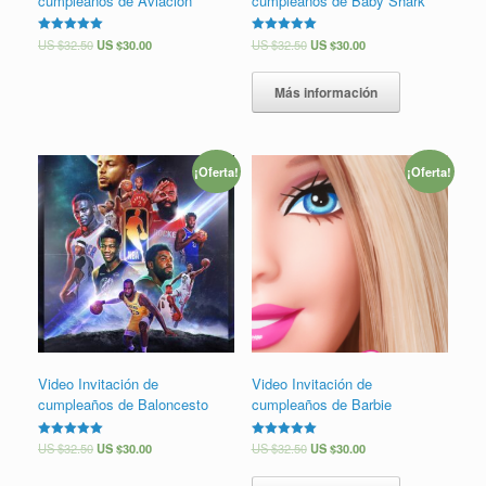
cumpleaños de Aviación
cumpleaños de Baby Shark
Valorado en
US $
32.50
US $
30.00
Valorado en
US $
32.50
US $
30.00
5.00
5.00
de 5
de 5
Más información
¡Oferta!
¡Oferta!
Video Invitación de
Video Invitación de
cumpleaños de Baloncesto
cumpleaños de Barbie
Valorado en
US $
32.50
US $
30.00
Valorado en
US $
32.50
US $
30.00
5.00
5.00
de 5
de 5