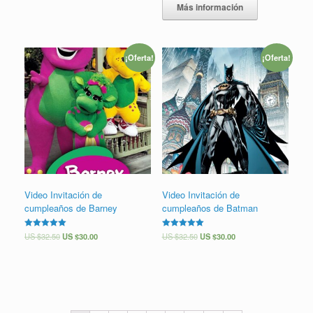
Más información
¡Oferta!
¡Oferta!
Video Invitación de
Video Invitación de
cumpleaños de Barney
cumpleaños de Batman
Valorado en
US $
32.50
US $
30.00
Valorado en
US $
32.50
US $
30.00
5.00
5.00
de 5
de 5