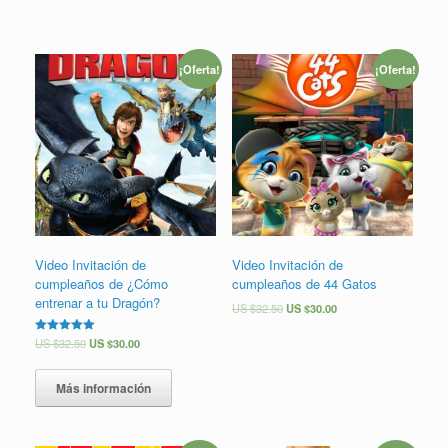
¡Oferta!
¡Oferta!
Video Invitación de
Video Invitación de
cumpleaños de ¿Cómo
cumpleaños de 44 Gatos
entrenar a tu Dragón?
US $
32.50
US $
30.00
Valorado en
US $
32.50
US $
30.00
5.00
de 5
Más información