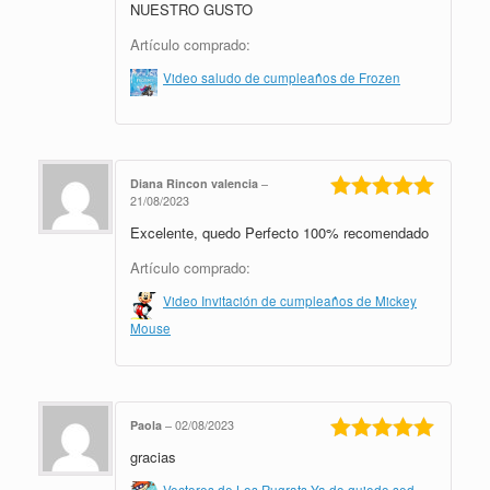
NUESTRO GUSTO
Artículo comprado:
Video saludo de cumpleaños de Frozen
Diana Rincon valencia
–
21/08/2023
Valorado en
Excelente, quedo Perfecto 100% recomendado
5
de 5
Artículo comprado:
Video Invitación de cumpleaños de Mickey
Mouse
Paola
–
02/08/2023
gracias
Valorado en
5
de 5
Vectores de Los Rugrats Ya do quiedo sed