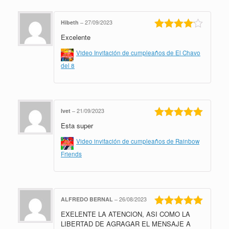
Hibeth
–
27/09/2023
Excelente
Valorado
en
4
de 5
Video Invitación de cumpleaños de El Chavo
del 8
Ivet
–
21/09/2023
Esta super
Valorado en
5
de 5
Video invitación de cumpleaños de Rainbow
Friends
ALFREDO BERNAL
–
26/08/2023
EXELENTE LA ATENCION, ASI COMO LA
Valorado en
5
de 5
LIBERTAD DE AGRAGAR EL MENSAJE A