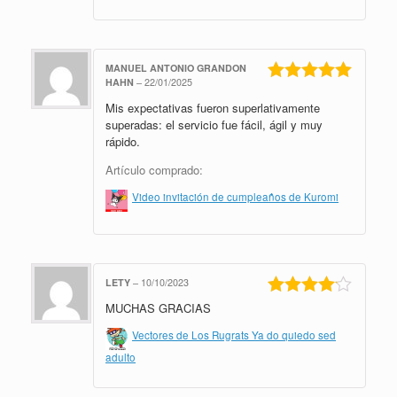
MANUEL ANTONIO GRANDON
HAHN
–
22/01/2025
Valorado en
Mis expectativas fueron superlativamente
5
de 5
superadas: el servicio fue fácil, ágil y muy
rápido.
Artículo comprado:
Video invitación de cumpleaños de Kuromi
LETY
–
10/10/2023
MUCHAS GRACIAS
Valorado
en
4
de 5
Vectores de Los Rugrats Ya do quiedo sed
adulto