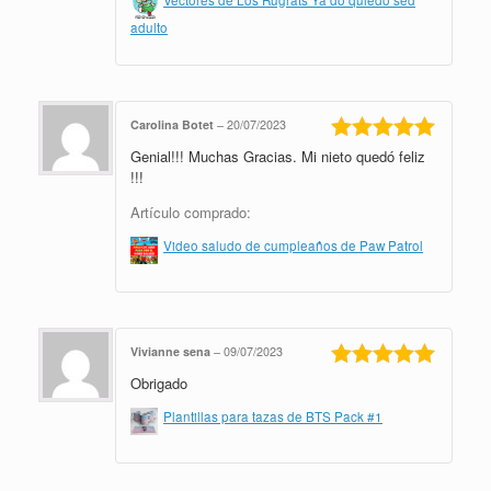
adulto
Carolina Botet
–
20/07/2023
Genial!!! Muchas Gracias. Mi nieto quedó feliz
Valorado en
5
de 5
!!!
Artículo comprado:
Video saludo de cumpleaños de Paw Patrol
Vivianne sena
–
09/07/2023
Obrigado
Valorado en
5
de 5
Plantillas para tazas de BTS Pack #1