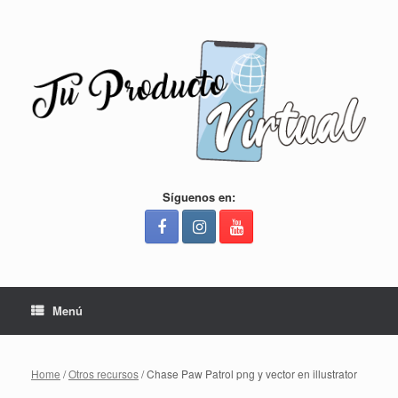
Saltar
al
contenido
Síguenos en:
Menú
Home
/
Otros recursos
/ Chase Paw Patrol png y vector en illustrator