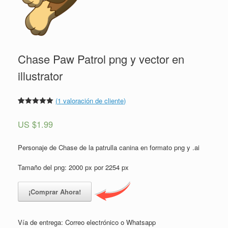
Chase Paw Patrol png y vector en
illustrator
(
1
valoración de cliente)
Valorado
1
5.00
sobre
US $
1.99
5 basado
en
puntuación
de cliente
Personaje de Chase de la patrulla canina en formato png y .ai
Tamaño del png: 2000 px por 2254 px
¡Comprar Ahora!
Vía de entrega: Correo electrónico o Whatsapp