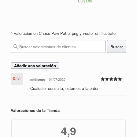
Valorado en
US $
1.99
5.00
de 5
1 valoración en
Chase Paw Patrol png y vector en illustrator
Buscar
Añadir una valoración
midiseno
–
01/07/2020
Valorado en
Cualquier consulta, estamos a la orden.
5
de 5
Valoraciones de la Tienda
4,9