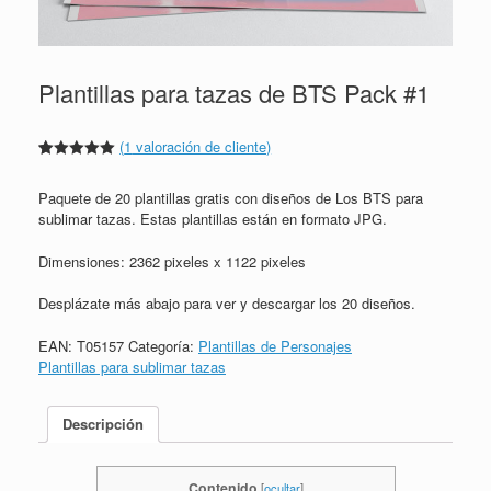
Plantillas para tazas de BTS Pack #1
(
1
valoración de cliente)
Valorado
1
5.00
sobre
Paquete de 20 plantillas gratis con diseños de Los BTS para
5 basado
en
sublimar tazas. Estas plantillas están en formato JPG.
puntuación
de cliente
Dimensiones: 2362 pixeles x 1122 pixeles
Desplázate más abajo para ver y descargar los 20 diseños.
EAN:
T05157
Categoría:
Plantillas de Personajes
Plantillas para sublimar tazas
Descripción
Contenido
[
ocultar
]