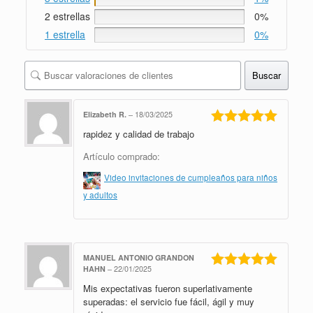
2 estrellas
0%
1 estrella
0%
Buscar
Elizabeth R.
–
18/03/2025
rapidez y calidad de trabajo
Valorado en
5
de 5
Artículo comprado:
Video invitaciones de cumpleaños para niños
y adultos
MANUEL ANTONIO GRANDON
HAHN
–
22/01/2025
Valorado en
Mis expectativas fueron superlativamente
5
de 5
superadas: el servicio fue fácil, ágil y muy