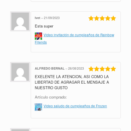
Ivet
–
21/09/2023
Esta super
Valorado en
5
de 5
Video invitación de cumpleaños de Rainbow
Friends
ALFREDO BERNAL
–
26/08/2023
EXELENTE LA ATENCION, ASI COMO LA
Valorado en
5
de 5
LIBERTAD DE AGRAGAR EL MENSAJE A
NUESTRO GUSTO
Artículo comprado:
Video saludo de cumpleaños de Frozen