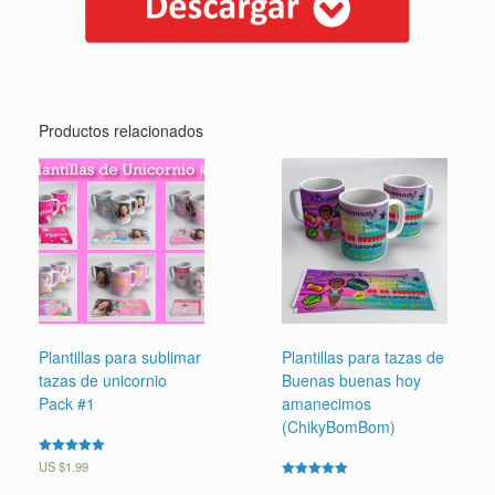
Productos relacionados
Plantillas para sublimar
Plantillas para tazas de
tazas de unicornio
Buenas buenas hoy
Pack #1
amanecimos
(ChikyBomBom)
Valorado en
US $
1.99
5.00
Valorado en
de 5