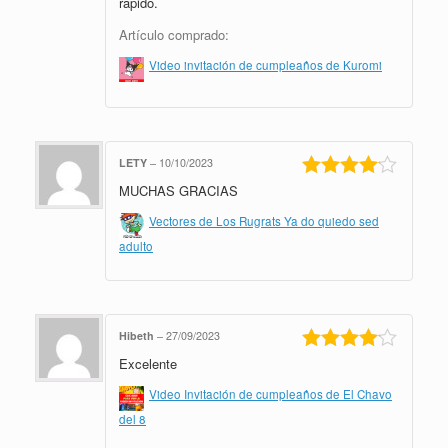
rápido.
Artículo comprado:
Video invitación de cumpleaños de Kuromi
LETY
–
10/10/2023
MUCHAS GRACIAS
Valorado
en
4
de 5
Vectores de Los Rugrats Ya do quiedo sed
adulto
Hibeth
–
27/09/2023
Excelente
Valorado
en
4
de 5
Video Invitación de cumpleaños de El Chavo
del 8