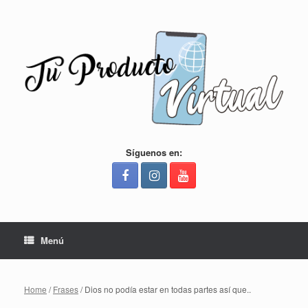
Saltar
al
contenido
Síguenos en:
Menú
Home
/
Frases
/ Dios no podía estar en todas partes así que..