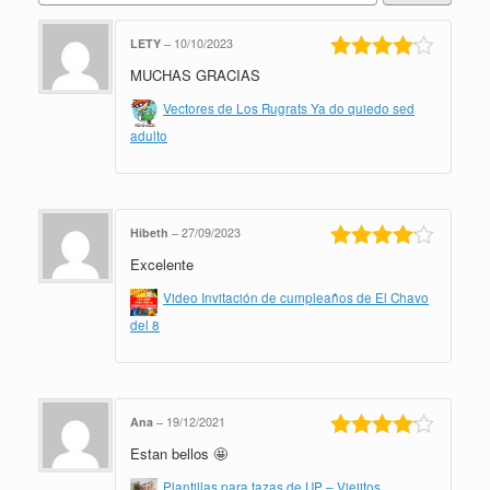
LETY
–
10/10/2023
MUCHAS GRACIAS
Valorado
en
4
de 5
Vectores de Los Rugrats Ya do quiedo sed
adulto
Hibeth
–
27/09/2023
Excelente
Valorado
en
4
de 5
Video Invitación de cumpleaños de El Chavo
del 8
Ana
–
19/12/2021
Estan bellos 🤩
Valorado
en
4
de 5
Plantillas para tazas de UP – Viejitos