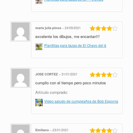
maria julia pinos
–
24/09/2021
excelente los dibujos, me encantan!!!
Valorado
en
4
de 5
Plantillas para tazas de El Chavo del 8
JOSE CORTEZ
–
31/01/2021
cumplio con el tiempo pero poco minutos
Valorado
en
4
de 5
Artículo comprado:
Video saludo de cumpleaños de Bob Esponja
Emiliano
–
23/01/2021