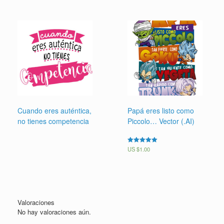
Cuando eres auténtica,
Papá eres listo como
no tienes competencia
Piccolo… Vector (.AI)
Valorado en
US $
1.00
5.00
de 5
Valoraciones
No hay valoraciones aún.