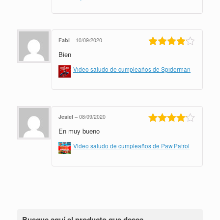
Fabi
–
10/09/2020
Bien
Valorado
en
4
de 5
Video saludo de cumpleaños de Spiderman
Jesiel
–
08/09/2020
En muy bueno
Valorado
en
4
de 5
Video saludo de cumpleaños de Paw Patrol
Busque aquí el producto que desea