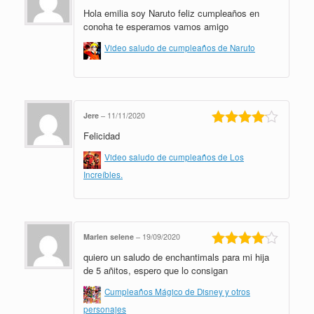
Hola emilia soy Naruto feliz cumpleaños en
Valorado
en
4
de 5
conoha te esperamos vamos amigo
Video saludo de cumpleaños de Naruto
Jere
–
11/11/2020
Felicidad
Valorado
en
4
de 5
Video saludo de cumpleaños de Los
Increíbles.
Marlen selene
–
19/09/2020
quiero un saludo de enchantimals para mi hija
Valorado
en
4
de 5
de 5 añitos, espero que lo consigan
Cumpleaños Mágico de Disney y otros
personajes