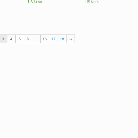
Valorado en
US $
1.99
Valorado en
US $
1.99
5.00
5.00
de 5
de 5
3
4
5
6
…
16
17
18
→