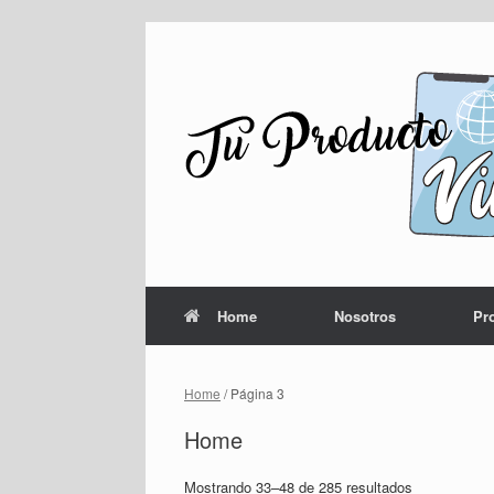
Saltar
al
contenido
Home
Nosotros
Pr
Home
/ Página 3
Home
Mostrando 33–48 de 285 resultados