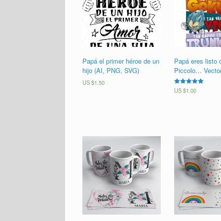
Papá el primer héroe de un
Papá eres listo
hijo (AI, PNG, SVG)
Piccolo… Vector
US $
1.50
Valorado en
US $
1.00
5.00
de 5