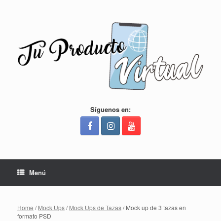
Saltar
al
contenido
Síguenos en:
Menú
Home
/
Mock Ups
/
Mock Ups de Tazas
/ Mock up de 3 tazas en
formato PSD