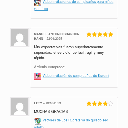
Video invitaciones de cumpleaños para niños
y adultos
MANUEL ANTONIO GRANDON
HAHN
–
22/01/2025
Valorado en
Mis expectativas fueron superlativamente
5
de 5
superadas: el servicio fue fácil, ágil y muy
rápido.
Artículo comprado:
Video invitación de cumpleaños de Kuromi
LETY
–
10/10/2023
MUCHAS GRACIAS
Valorado
en
4
de 5
Vectores de Los Rugrats Ya do quiedo sed
adulto