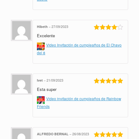
Hibeth
–
27/09/2023
Excelente
Valorado
en
4
de 5
Video Invitación de cumpleaños de El Chavo
del 8
Ivet
–
21/09/2023
Esta super
Valorado en
5
de 5
Video invitación de cumpleaños de Rainbow
Friends
ALFREDO BERNAL
–
26/08/2023