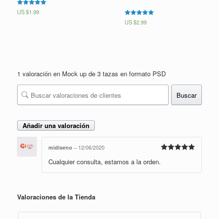
Valorado en
US $
1.99
5.00
Valorado en
US $
2.99
de 5
5.00
de 5
1 valoración en
Mock up de 3 tazas en formato PSD
Buscar
Añadir una valoración
midiseno
–
12/06/2020
Valorado en
Cualquier consulta, estamos a la orden.
5
de 5
Valoraciones de la Tienda