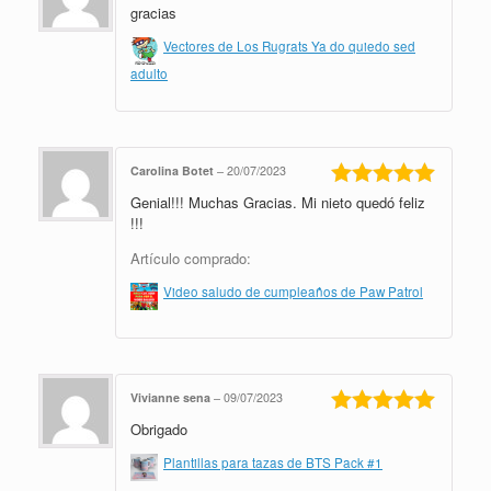
gracias
Valorado en
5
de 5
Vectores de Los Rugrats Ya do quiedo sed
adulto
Carolina Botet
–
20/07/2023
Genial!!! Muchas Gracias. Mi nieto quedó feliz
Valorado en
5
de 5
!!!
Artículo comprado:
Video saludo de cumpleaños de Paw Patrol
Vivianne sena
–
09/07/2023
Obrigado
Valorado en
5
de 5
Plantillas para tazas de BTS Pack #1