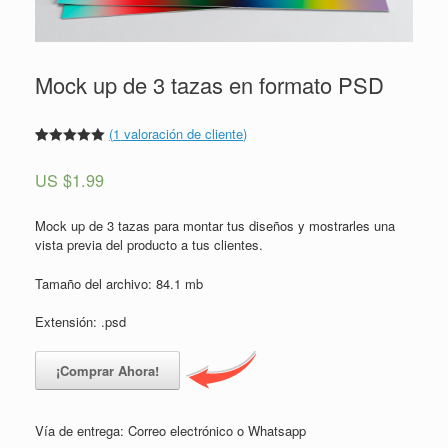
Mock up de 3 tazas en formato PSD
(
1
valoración de cliente)
Valorado
1
5.00
sobre
US $
1.99
5 basado
en
puntuación
de cliente
Mock up de 3 tazas para montar tus diseños y mostrarles una
vista previa del producto a tus clientes.
Tamaño del archivo: 84.1 mb
Extensión: .psd
¡Comprar Ahora!
Vía de entrega: Correo electrónico o Whatsapp