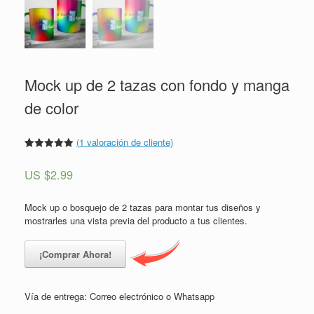
Mock up de 2 tazas con fondo y manga
de color
(
1
valoración de cliente)
Valorado
1
5.00
sobre
US $
2.99
5 basado
en
puntuación
de cliente
Mock up o bosquejo de 2 tazas para montar tus diseños y
mostrarles una vista previa del producto a tus clientes.
¡Comprar Ahora!
Vía de entrega: Correo electrónico o Whatsapp