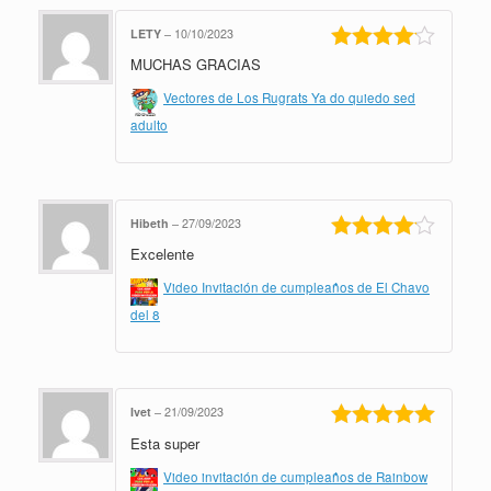
LETY
–
10/10/2023
MUCHAS GRACIAS
Valorado
en
4
de 5
Vectores de Los Rugrats Ya do quiedo sed
adulto
Hibeth
–
27/09/2023
Excelente
Valorado
en
4
de 5
Video Invitación de cumpleaños de El Chavo
del 8
Ivet
–
21/09/2023
Esta super
Valorado en
5
de 5
Video invitación de cumpleaños de Rainbow