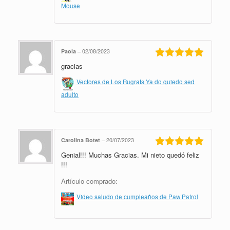
Mouse
Paola
–
02/08/2023
gracias
Valorado en
5
de 5
Vectores de Los Rugrats Ya do quiedo sed
adulto
Carolina Botet
–
20/07/2023
Genial!!! Muchas Gracias. Mi nieto quedó feliz
Valorado en
5
de 5
!!!
Artículo comprado:
Video saludo de cumpleaños de Paw Patrol