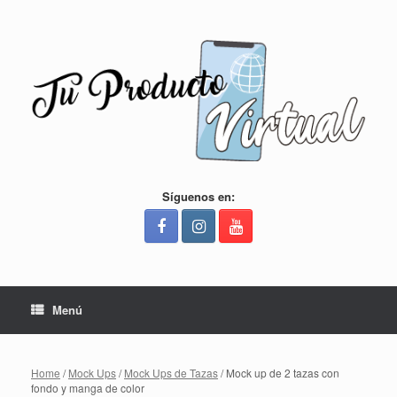
Saltar
al
contenido
Síguenos en:
Menú
Home
/
Mock Ups
/
Mock Ups de Tazas
/ Mock up de 2 tazas con
fondo y manga de color