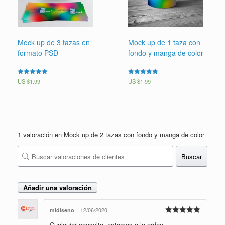
Mock up de 3 tazas en
Mock up de 1 taza con
formato PSD
fondo y manga de color
Valorado en
US $
1.99
Valorado en
US $
1.99
5.00
5.00
de 5
de 5
1 valoración en
Mock up de 2 tazas con fondo y manga de color
Buscar
Añadir una valoración
midiseno
–
12/06/2020
Valorado en
Cualquier consulta, estamos a la orden.