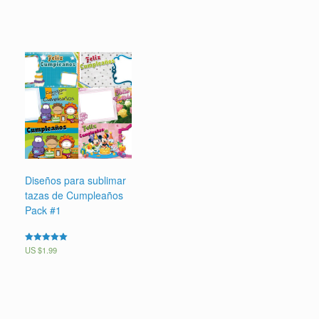
de 5
de 5
Diseños para sublimar
tazas de Cumpleaños
Pack #1
Valorado en
US $
1.99
5.00
de 5