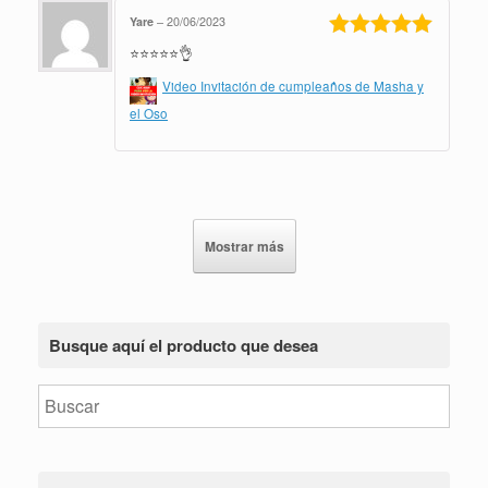
Yare
–
20/06/2023
⭐⭐⭐⭐⭐👌
Valorado en
5
de 5
Video Invitación de cumpleaños de Masha y
el Oso
Mostrar más
Busque aquí el producto que desea