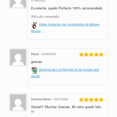
21/08/2023
Valorado en
Excelente, quedo Perfecto 100% recomendado
5
de 5
Artículo comprado:
Video Invitación de cumpleaños de Mickey
Mouse
Paola
–
02/08/2023
gracias
Valorado en
5
de 5
Vectores de Los Rugrats Ya do quiedo sed
adulto
Carolina Botet
–
20/07/2023
Genial!!! Muchas Gracias. Mi nieto quedó feliz
Valorado en
5
de 5
!!!