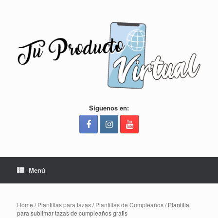
Saltar
al
contenido
Síguenos en:
Menú
Home
/
Plantillas para tazas
/
Plantillas de Cumpleaños
/ Plantilla
para sublimar tazas de cumpleaños gratis