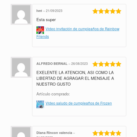
Ivet
–
21/09/2023
Esta super
Valorado en
5
de 5
Video invitación de cumpleaños de Rainbow
Friends
ALFREDO BERNAL
–
26/08/2023
EXELENTE LA ATENCION, ASI COMO LA
Valorado en
5
de 5
LIBERTAD DE AGRAGAR EL MENSAJE A
NUESTRO GUSTO
Artículo comprado:
Video saludo de cumpleaños de Frozen
Diana Rincon valencia
–