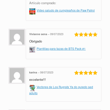
Artículo comprado:
Video saludo de cumpleaños de Paw Patrol
Vivianne sena
–
09/07/2023
Obrigado
Valorado en
5
de 5
Plantillas para tazas de BTS Pack #1
karina
–
08/07/2023
excelente!!!
Valorado en
5
de 5
Vectores de Los Rugrats Ya do quiedo sed
adulto