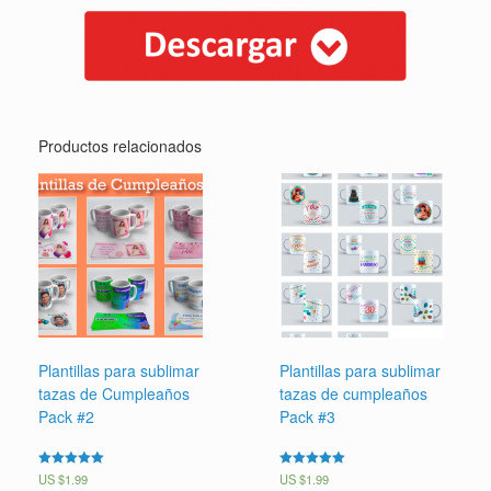
Productos relacionados
Plantillas para sublimar
Plantillas para sublimar
tazas de Cumpleaños
tazas de cumpleaños
Pack #2
Pack #3
Valorado en
US $
1.99
Valorado en
US $
1.99
5.00
5.00