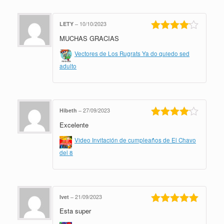
LETY
–
10/10/2023
MUCHAS GRACIAS
Valorado
en
4
de 5
Vectores de Los Rugrats Ya do quiedo sed
adulto
Hibeth
–
27/09/2023
Excelente
Valorado
en
4
de 5
Video Invitación de cumpleaños de El Chavo
del 8
Ivet
–
21/09/2023
Esta super
Valorado en
5
de 5