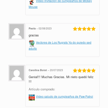
Video Invitación de cumpleaños de Mickey
Mouse
Paola
–
02/08/2023
gracias
Valorado en
5
de 5
Vectores de Los Rugrats Ya do quiedo sed
adulto
Carolina Botet
–
20/07/2023
Genial!!! Muchas Gracias. Mi nieto quedó feliz
Valorado en
5
de 5
!!!
Artículo comprado:
Video saludo de cumpleaños de Paw Patrol