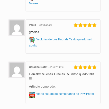
Mouse
Paola
–
02/08/2023
gracias
Valorado en
5
de 5
Vectores de Los Rugrats Ya do quiedo sed
adulto
Carolina Botet
–
20/07/2023
Genial!!! Muchas Gracias. Mi nieto quedó feliz
Valorado en
5
de 5
!!!
Artículo comprado:
Video saludo de cumpleaños de Paw Patrol