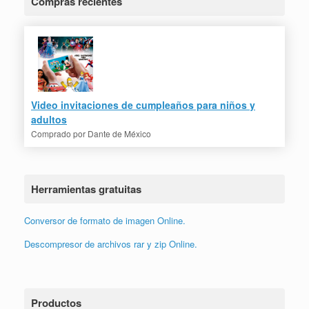
Compras recientes
Video invitación de cumpleaños de Lilo & Stitch
Comprado por
Karla de Estados Unidos (EEUU)
Herramientas gratuitas
Video invitaciones de cumpleaños
Conversor de formato de imagen Online.
para niños y adultos
Comprado por
Dante de México
Descompresor de archivos rar y zip Online.
Productos
Cursos Online
(5)