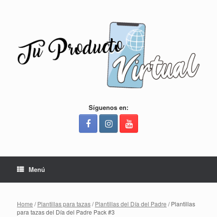
Saltar
al
contenido
Síguenos en:
Menú
Home
/
Plantillas para tazas
/
Plantillas del Día del Padre
/ Plantillas
para tazas del Día del Padre Pack #3