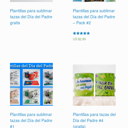
Plantillas para sublimar
Plantillas para sublimar
tazas del Día del Padre
tazas del Día del Padre
gratis
– Pack #2
Valorado en
US $
2.99
5.00
de 5
Plantillas para sublimar
Plantillas para tazas del
tazas del Día del Padre
Día del Padre #4
#1
(gratis)