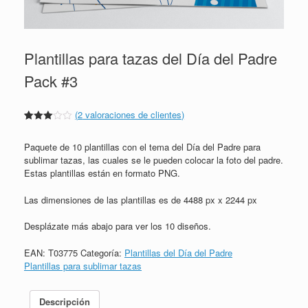
Plantillas para tazas del Día del Padre
Pack #3
(
2
valoraciones de clientes)
Valorado
2
3.00
Paquete de 10 plantillas con el tema del Día del Padre para
sobre
5
sublimar tazas, las cuales se le pueden colocar la foto del padre.
basado
Estas plantillas están en formato PNG.
en
puntuaciones
de
Las dimensiones de las plantillas es de 4488 px x 2244 px
clientes
Desplázate más abajo para ver los 10 diseños.
EAN:
T03775
Categoría:
Plantillas del Día del Padre
Plantillas para sublimar tazas
Descripción