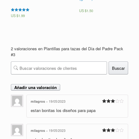
US $
1.50
Valorado en
US $
1.99
5.00
de 5
2 valoraciones en
Plantillas para tazas del Día del Padre Pack
#3
Buscar
Añadir una valoración
milagros
–
19/05/2023
Valorado
estan bonitas los diseños para papa
en
3
de
5
milagros
–
19/05/2023
Valorado