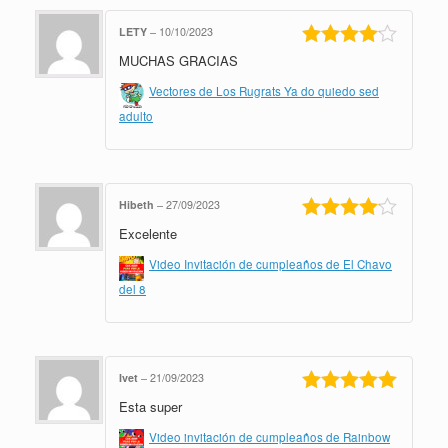
LETY
–
10/10/2023
MUCHAS GRACIAS
Valorado
en
4
de 5
Vectores de Los Rugrats Ya do quiedo sed
adulto
Hibeth
–
27/09/2023
Excelente
Valorado
en
4
de 5
Video Invitación de cumpleaños de El Chavo
del 8
Ivet
–
21/09/2023
Esta super
Valorado en
5
de 5
Video invitación de cumpleaños de Rainbow