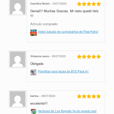
Carolina Botet
–
20/07/2023
Genial!!! Muchas Gracias. Mi nieto quedó feliz
Valorado en
5
de 5
!!!
Artículo comprado:
Video saludo de cumpleaños de Paw Patrol
Vivianne sena
–
09/07/2023
Obrigado
Valorado en
5
de 5
Plantillas para tazas de BTS Pack #1
karina
–
08/07/2023
excelente!!!
Valorado en
5
de 5
Vectores de Los Rugrats Ya do quiedo sed