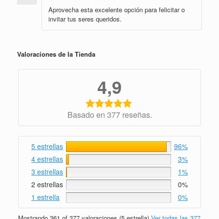
Valorado en
Aprovecha esta excelente opción para felicitar o
5
de 5
invitar tus seres queridos.
Valoraciones de la Tienda
4,9
Basado en 377 reseñas.
5 estrellas
96%
4 estrellas
3%
3 estrellas
1%
2 estrellas
0%
1 estrella
0%
Mostrando 361 of 377 valoraciones (5 estrella).
Ver todas las 377