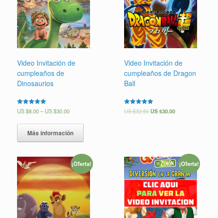
Video Invitación de
Video Invitación de
cumpleaños de
cumpleaños de Dragon
Dinosaurios
Ball
Valorado en
US $
8.00
–
US $
30.00
Valorado en
US $
32.50
US $
30.00
5.00
5.00
de 5
de 5
Más información
¡Oferta!
¡Oferta!