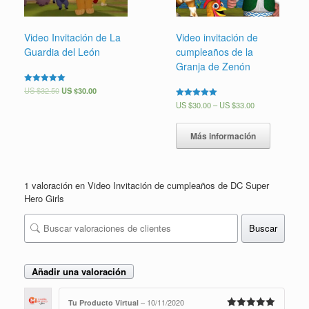
Video Invitación de La
Video invitación de
Guardia del León
cumpleaños de la
Granja de Zenón
Valorado en
US $
32.50
US $
30.00
5.00
Valorado en
US $
30.00
–
US $
33.00
de 5
5.00
de 5
Más información
1 valoración en
Video Invitación de cumpleaños de DC Super
Hero Girls
Buscar
Añadir una valoración
Tu Producto Virtual
–
10/11/2020