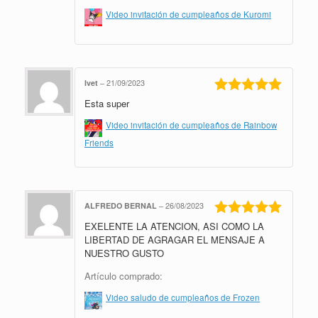
Video invitación de cumpleaños de Kuromi
Ivet
–
21/09/2023
Esta super
Valorado en
5
de 5
Video invitación de cumpleaños de Rainbow
Friends
ALFREDO BERNAL
–
26/08/2023
EXELENTE LA ATENCION, ASI COMO LA
Valorado en
5
de 5
LIBERTAD DE AGRAGAR EL MENSAJE A
NUESTRO GUSTO
Artículo comprado:
Video saludo de cumpleaños de Frozen