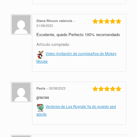
Diana Rincon valencia
–
21/08/2023
Valorado en
Excelente, quedo Perfecto 100% recomendado
5
de 5
Artículo comprado:
Video Invitación de cumpleaños de Mickey
Mouse
Paola
–
02/08/2023
gracias
Valorado en
5
de 5
Vectores de Los Rugrats Ya do quiedo sed
adulto