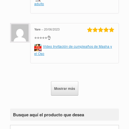
adulto
Yare
–
20/06/2023
⭐⭐⭐⭐⭐👌
Valorado en
5
de 5
Video Invitación de cumpleaños de Masha y
el Oso
Mostrar más
Busque aquí el producto que desea