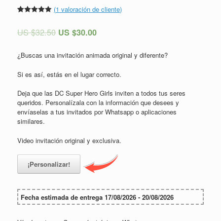
(
1
valoración de cliente)
Valorado
1
5.00
sobre
US $
32.50
US $
30.00
5 basado
en
puntuación
de cliente
¿Buscas una invitación animada original y diferente?
Si es así, estás en el lugar correcto.
Deja que las DC Super Hero Girls inviten a todos tus seres
queridos. Personalízala con la información que desees y
envíaselas a tus invitados por Whatsapp o aplicaciones
similares.
Video invitación original y exclusiva.
¡Personalizar!
Fecha estimada de entrega 17/08/2026 - 20/08/2026