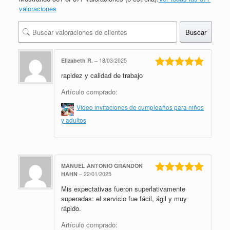
valoraciones
Buscar
Elizabeth R.
–
18/03/2025
rapidez y calidad de trabajo
Valorado en
5
de 5
Artículo comprado:
Video invitaciones de cumpleaños para niños
y adultos
MANUEL ANTONIO GRANDON
HAHN
–
22/01/2025
Valorado en
Mis expectativas fueron superlativamente
5
de 5
superadas: el servicio fue fácil, ágil y muy
rápido.
Artículo comprado: