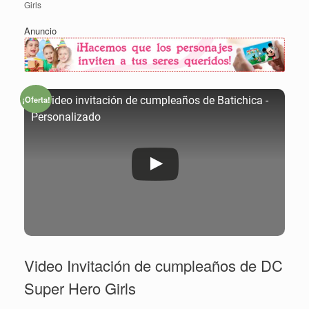
Girls
Anuncio
¡Oferta!
🥇 Video invitación de cumpleaños de Batichica -
Personalizado
Video Invitación de cumpleaños de DC
Super Hero Girls