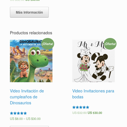
5.00
de 5
Más información
Productos relacionados
¡Oferta!
¡Oferta!
Video Invitación de
Video Invitaciones para
cumpleaños de
bodas
Dinosaurios
Valorado en
US $
32.50
US $
30.00
5.00
Valorado en
US $
8.00
–
US $
30.00
de 5
5.00
de 5