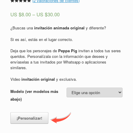
(
2
valoraciones de clientes)
Valorado
2
5.00
sobre
US $
8.00
–
US $
30.00
5 basado
en
puntuaciones
de clientes
¿Buscas una
invitación animada original
y diferente?
Si es así, estás en el lugar correcto.
Deja que los personajes de
Peppa Pig
inviten a todos tus seres
queridos. Personalízala con la información que desees y
envíaselas a tus invitados por Whatsapp o aplicaciones
similares.
Video
invitación original
y exclusiva.
Modelo (ver modelos más
abajo)
¡Personalizar!