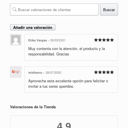
Buscar
Añadir una valoración
Erika Vargas
–
30/03/2021
Valorado en
Muy contenta con la atención, el producto y la
5
de 5
responsabilidad. Gracias
midiseno
–
26/07/2020
Valorado en
Aprovecha esta excelente opción para felicitar o
5
de 5
invitar a tus seres queridos.
Valoraciones de la Tienda
4,9