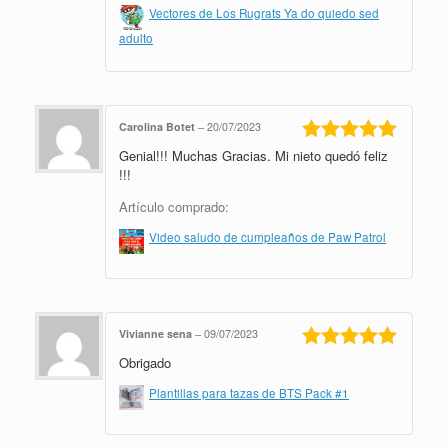
Vectores de Los Rugrats Ya do quiedo sed
adulto
Carolina Botet
–
20/07/2023
Genial!!! Muchas Gracias. Mi nieto quedó feliz
Valorado en
5
de 5
!!!
Artículo comprado:
Video saludo de cumpleaños de Paw Patrol
Vivianne sena
–
09/07/2023
Obrigado
Valorado en
5
de 5
Plantillas para tazas de BTS Pack #1