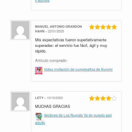
y adultos
MANUEL ANTONIO GRANDON
HAHN
–
22/01/2025
Valorado en
Mis expectativas fueron superlativamente
5
de 5
superadas: el servicio fue fácil, ágil y muy
rápido.
Artículo comprado:
Video invitación de cumpleaños de Kuromi
LETY
–
10/10/2023
MUCHAS GRACIAS
Valorado
en
4
de 5
Vectores de Los Rugrats Ya do quiedo sed
adulto