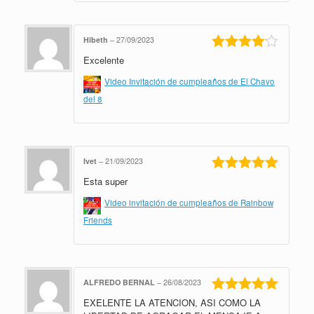
Hibeth
–
27/09/2023
Excelente
Valorado
en
4
de 5
Video Invitación de cumpleaños de El Chavo
del 8
Ivet
–
21/09/2023
Esta super
Valorado en
5
de 5
Video invitación de cumpleaños de Rainbow
Friends
ALFREDO BERNAL
–
26/08/2023
EXELENTE LA ATENCION, ASI COMO LA
Valorado en