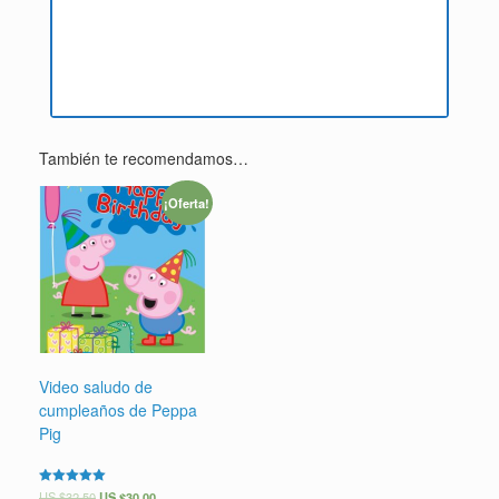
También te recomendamos…
¡Oferta!
Video saludo de
cumpleaños de Peppa
Pig
Valorado en
US $
32.50
US $
30.00