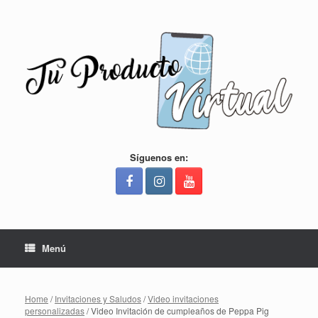
Saltar
al
contenido
Síguenos en:
Menú
Home
/
Invitaciones y Saludos
/
Video invitaciones
personalizadas
/ Video Invitación de cumpleaños de Peppa Pig