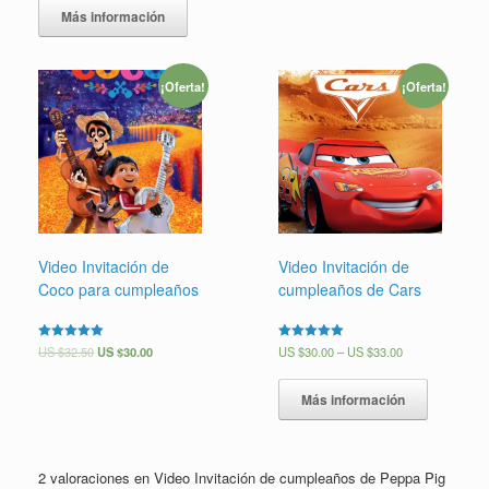
Más información
¡Oferta!
¡Oferta!
Video Invitación de
Video Invitación de
Coco para cumpleaños
cumpleaños de Cars
Valorado en
US $
32.50
US $
30.00
Valorado en
US $
30.00
–
US $
33.00
5.00
5.00
de 5
de 5
Más información
2 valoraciones en
Video Invitación de cumpleaños de Peppa Pig