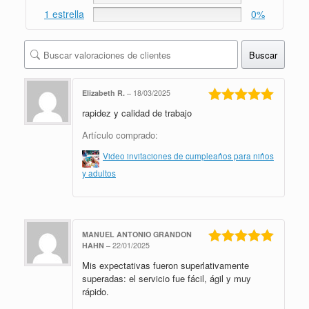
1 estrella
0%
Buscar
Elizabeth R.
–
18/03/2025
rapidez y calidad de trabajo
Valorado en
5
de 5
Artículo comprado:
Video invitaciones de cumpleaños para niños
y adultos
MANUEL ANTONIO GRANDON
HAHN
–
22/01/2025
Valorado en
Mis expectativas fueron superlativamente
5
de 5
superadas: el servicio fue fácil, ágil y muy
rápido.