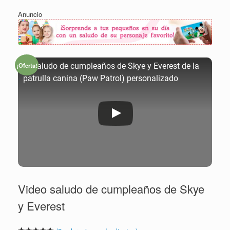
Anuncio
¡Oferta!
➡ Saludo de cumpleaños de Skye y Everest de la
patrulla canina (Paw Patrol) personalizado
Video saludo de cumpleaños de Skye
y Everest