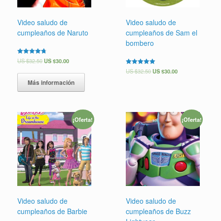
Video saludo de
Video saludo de
cumpleaños de Naruto
cumpleaños de Sam el
bombero
Valorado en
US $
32.50
US $
30.00
4.75
Valorado en
US $
32.50
US $
30.00
de 5
5.00
de 5
Más información
¡Oferta!
¡Oferta!
Video saludo de
Video saludo de
cumpleaños de Barbie
cumpleaños de Buzz