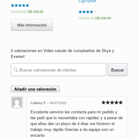
Lightyear
Valorado en
US $
32.50
US $
30.00
5.00
Valorado
US $
32.50
US $
30.00
de 5
en
4.00
Más información
de 5
2 valoraciones en
Video saludo de cumpleaños de Skye y
Everest
Buscar
Añadir una valoración
Lisbety F.
–
06/07/2022
Valorado en
Excelente servicio les contacte para mi pedido y
5
de 5
les pedí que lo necesitaba con rapidez y a pesar de
que ellos dan un plazo de 4 días me hicieron el
trabajo muy rápido Gracias a du equipo son un
encanto