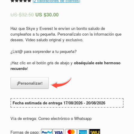
(
2
valoraciones de clientes)
Valorado
2
5.00
sobre
US $
32.50
US $
30.00
5 basado
en
puntuaciones
de clientes
Haz que Skye y Everest le envíen un bonito saludo de
cumpleaños a tu pequeña. Personalízalo con la información que
desees. Video saludo original y exclusivo.
¿List@ para sorprender a tu pequeña?
¡Haz clic en el botón gris de abajo y
obséquiale este hermoso
recuerdo
!
¡Personalizar!
Fecha estimada de entrega 17/08/2026 - 20/08/2026
Vía de entrega: Correo electrónico o Whatsapp
Formas de pago: