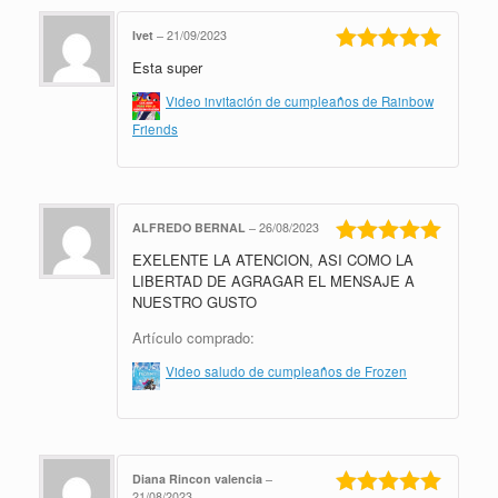
Ivet
–
21/09/2023
Esta super
Valorado en
5
de 5
Video invitación de cumpleaños de Rainbow
Friends
ALFREDO BERNAL
–
26/08/2023
EXELENTE LA ATENCION, ASI COMO LA
Valorado en
5
de 5
LIBERTAD DE AGRAGAR EL MENSAJE A
NUESTRO GUSTO
Artículo comprado:
Video saludo de cumpleaños de Frozen
Diana Rincon valencia
–
21/08/2023