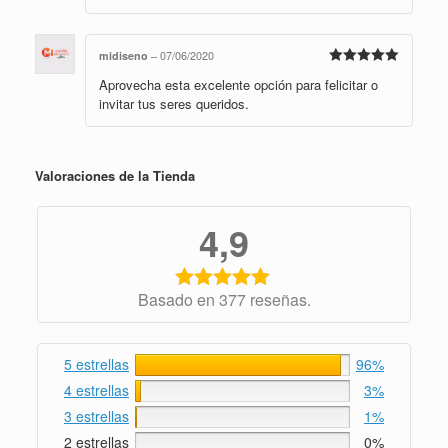
midiseno
–
07/06/2020
Valorado en
Aprovecha esta excelente opción para felicitar o
5
de 5
invitar tus seres queridos.
Valoraciones de la Tienda
4,9
Basado en 377 reseñas.
5 estrellas
96%
4 estrellas
3%
3 estrellas
1%
2 estrellas
0%