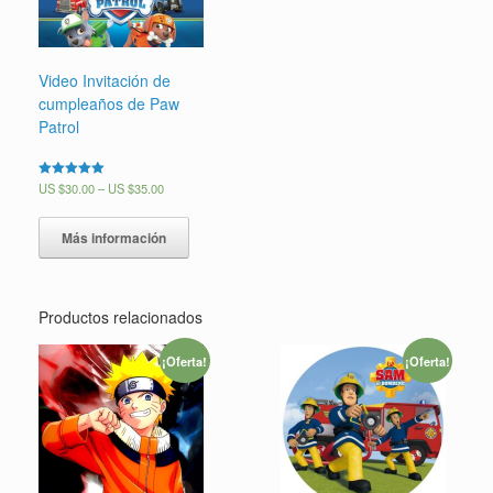
Video Invitación de
cumpleaños de Paw
Patrol
Valorado en
US $
30.00
–
US $
35.00
5.00
de 5
Más información
Productos relacionados
¡Oferta!
¡Oferta!