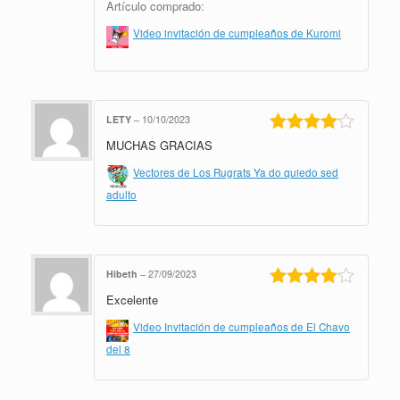
Artículo comprado:
Video invitación de cumpleaños de Kuromi
LETY
–
10/10/2023
MUCHAS GRACIAS
Valorado
en
4
de 5
Vectores de Los Rugrats Ya do quiedo sed
adulto
Hibeth
–
27/09/2023
Excelente
Valorado
en
4
de 5
Video Invitación de cumpleaños de El Chavo
del 8