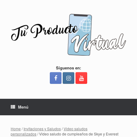
Saltar
al
contenido
Síguenos en:
Menú
Home
/
Invitaciones y Saludos
/
Video saludos
personalizados
/ Video saludo de cumpleaños de Skye y Everest