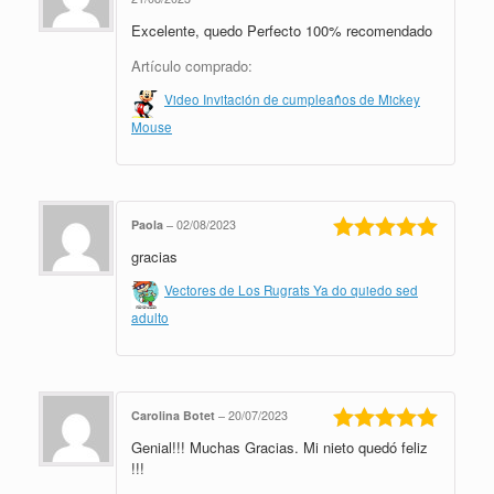
Valorado en
Excelente, quedo Perfecto 100% recomendado
5
de 5
Artículo comprado:
Video Invitación de cumpleaños de Mickey
Mouse
Paola
–
02/08/2023
gracias
Valorado en
5
de 5
Vectores de Los Rugrats Ya do quiedo sed
adulto
Carolina Botet
–
20/07/2023
Genial!!! Muchas Gracias. Mi nieto quedó feliz
Valorado en
5
de 5
!!!