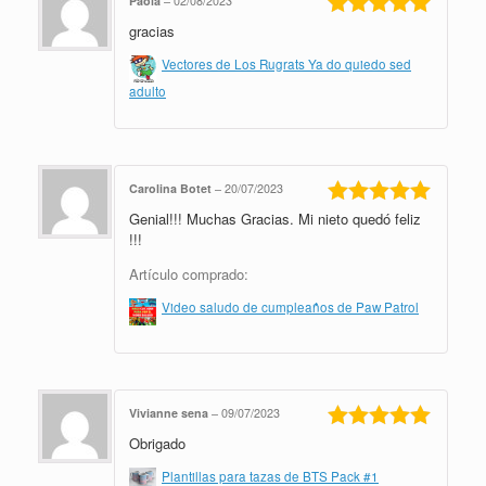
Paola
–
02/08/2023
gracias
Valorado en
5
de 5
Vectores de Los Rugrats Ya do quiedo sed
adulto
Carolina Botet
–
20/07/2023
Genial!!! Muchas Gracias. Mi nieto quedó feliz
Valorado en
5
de 5
!!!
Artículo comprado:
Video saludo de cumpleaños de Paw Patrol
Vivianne sena
–
09/07/2023
Obrigado
Valorado en
5
de 5
Plantillas para tazas de BTS Pack #1