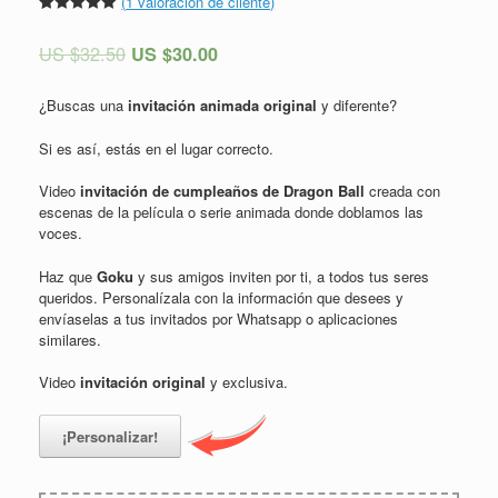
(
1
valoración de cliente)
Valorado
1
5.00
sobre
US $
32.50
US $
30.00
5 basado
en
puntuación
de cliente
¿Buscas una
invitación animada original
y diferente?
Si es así, estás en el lugar correcto.
Video
invitación de cumpleaños de Dragon Ball
creada con
escenas de la película o serie animada donde doblamos las
voces.
Haz que
Goku
y sus amigos inviten por ti, a todos tus seres
queridos. Personalízala con la información que desees y
envíaselas a tus invitados por Whatsapp o aplicaciones
similares.
Video
invitación original
y exclusiva.
¡Personalizar!