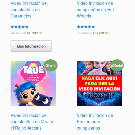
Video Invitación de
Video Invitación de
cumpleaños de
cumpleaños de Hot
Caramelos
Wheels
Valorado en
US $
32.50
US $
30.00
Valorado en
US $
32.50
US $
30.00
5.00
5.00
de 5
de 5
Más información
¡Oferta!
¡Oferta!
Video Invitación de
Video Invitación de
cumpleaños de Vera y
Frozen para
el Reino Arcoiris
cumpleaños