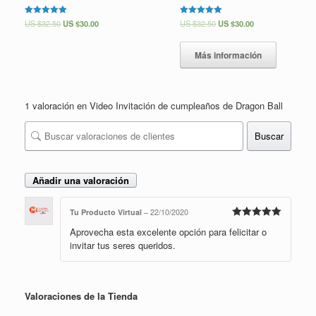
Valorado en
US $
32.50
US $
30.00
Valorado en
US $
32.50
US $
30.00
5.00
5.00
de 5
de 5
Más información
1 valoración en
Video Invitación de cumpleaños de Dragon Ball
Buscar
Añadir una valoración
Tu Producto Virtual
–
22/10/2020
Valorado en
Aprovecha esta excelente opción para felicitar o
5
de 5
invitar tus seres queridos.
Valoraciones de la Tienda