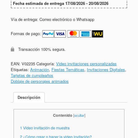
Fecha estimada de entrega 17/08/2026 - 20/08/2026
Vía de entrega: Correo electrónico o Whatsapp
Formas de pago:
Transacción 100% segura.
EAN:
V02235
Categoría:
Video invitaciones personalizadas
Etiquetas:
Animación
,
Fiestas Temáticas
,
Invitaciones Digitales
,
Tarjetas de cumpleaños
Doblaje de personajes animados
Descripción
Contenido
[
ocultar
]
1
Video invitación de muestra
2
¿Cómo crear o hacer la video invitación?