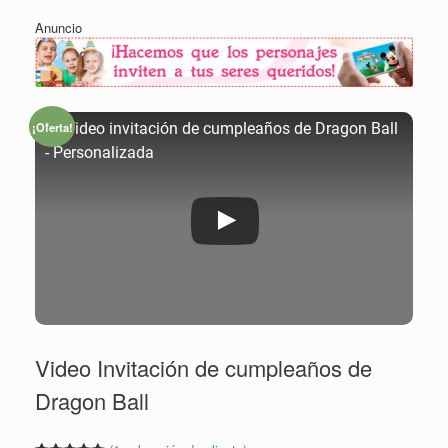
Anuncio
¡Oferta!
🥇 Video invitación de cumpleaños de Dragon Ball
- Personalizada
Video Invitación de cumpleaños de
Dragon Ball