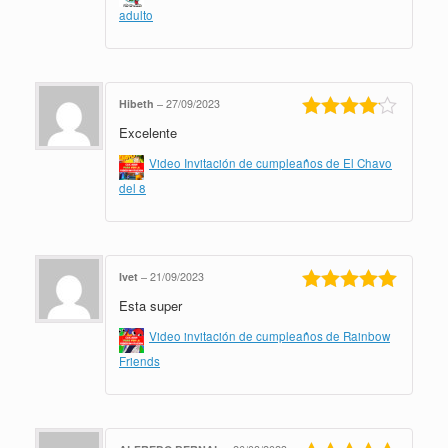
adulto
Hibeth
–
27/09/2023
Excelente
Valorado
en
4
de 5
Video Invitación de cumpleaños de El Chavo
del 8
Ivet
–
21/09/2023
Esta super
Valorado en
5
de 5
Video invitación de cumpleaños de Rainbow
Friends