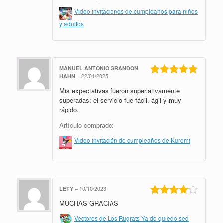
Video invitaciones de cumpleaños para niños
y adultos
MANUEL ANTONIO GRANDON
HAHN
–
22/01/2025
Valorado en
Mis expectativas fueron superlativamente
5
de 5
superadas: el servicio fue fácil, ágil y muy
rápido.
Artículo comprado:
Video invitación de cumpleaños de Kuromi
LETY
–
10/10/2023
MUCHAS GRACIAS
Valorado
en
4
de 5
Vectores de Los Rugrats Ya do quiedo sed