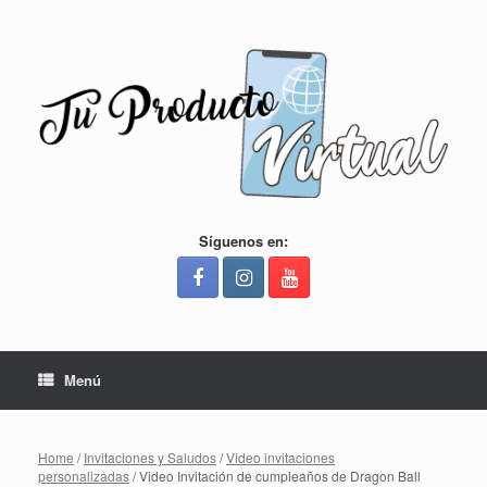
Saltar
al
contenido
Síguenos en:
Menú
Home
/
Invitaciones y Saludos
/
Video invitaciones
personalizadas
/ Video Invitación de cumpleaños de Dragon Ball