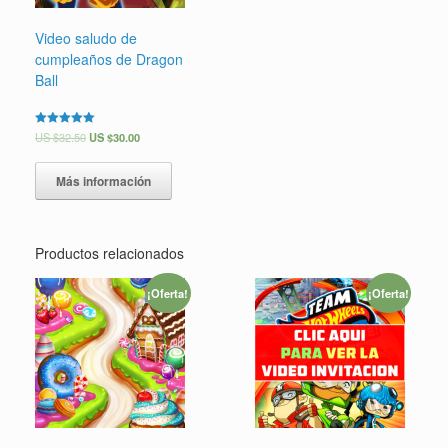
Video saludo de
cumpleaños de Dragon
Ball
Valorado en
US $
32.50
US $
30.00
5.00
de 5
Más información
Productos relacionados
¡Oferta!
¡Oferta!