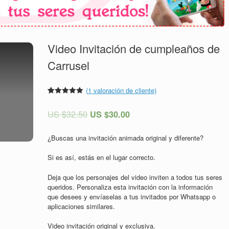
Video Invitación de cumpleaños de
Carrusel
(
1
valoración de cliente)
Valorado
1
5.00
sobre
US $
32.50
US $
30.00
5 basado
en
puntuación
de cliente
¿Buscas una invitación animada original y diferente?
Si es así, estás en el lugar correcto.
Deja que los personajes del video inviten a todos tus seres
queridos. Personaliza esta invitación con la información
que desees y envíaselas a tus invitados por Whatsapp o
aplicaciones similares.
Video invitación original y exclusiva.