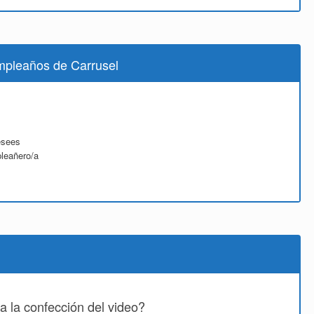
umpleaños de Carrusel
esees
pleañero/a
a la confección del video?