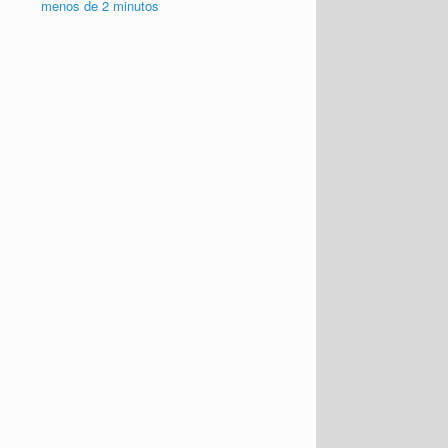
Plantillas Varias
(8)
Entradas recientes
Crea una invitación de Bob Esponja en
menos de 2 minutos