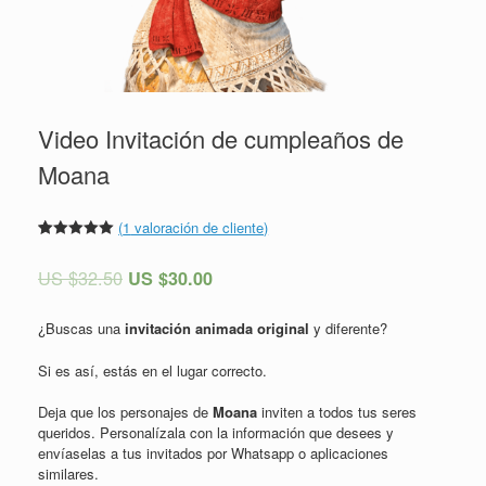
Video Invitación de cumpleaños de
Moana
(
1
valoración de cliente)
Valorado
1
5.00
sobre
US $
32.50
US $
30.00
5 basado
en
puntuación
de cliente
¿Buscas una
invitación animada original
y diferente?
Si es así, estás en el lugar correcto.
Deja que los personajes de
Moana
inviten a todos tus seres
queridos. Personalízala con la información que desees y
envíaselas a tus invitados por Whatsapp o aplicaciones
similares.