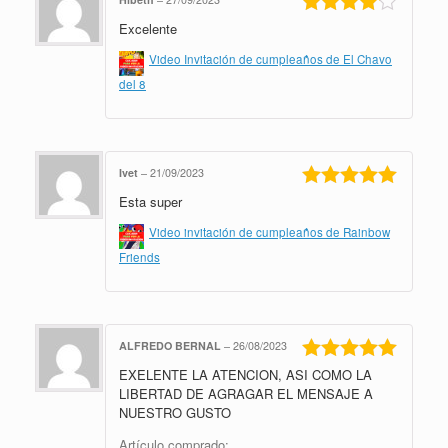
Excelente
Valorado
en
4
de 5
Video Invitación de cumpleaños de El Chavo
del 8
Ivet
–
21/09/2023
Esta super
Valorado en
5
de 5
Video invitación de cumpleaños de Rainbow
Friends
ALFREDO BERNAL
–
26/08/2023
EXELENTE LA ATENCION, ASI COMO LA
Valorado en
5
de 5
LIBERTAD DE AGRAGAR EL MENSAJE A
NUESTRO GUSTO
Artículo comprado: