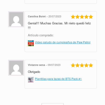
Carolina Botet
–
20/07/2023
Genial!!! Muchas Gracias. Mi nieto quedó feliz
Valorado en
5
de 5
!!!
Artículo comprado:
Video saludo de cumpleaños de Paw Patrol
Vivianne sena
–
09/07/2023
Obrigado
Valorado en
5
de 5
Plantillas para tazas de BTS Pack #1