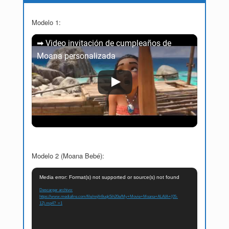
Modelo 1:
➡ Video invitación de cumpleaños de
Moana personalizada
Modelo 2 (Moana Bebé):
Reproductor
Media error: Format(s) not supported or source(s) not found
de
Descargar archivo:
vídeo
https://www.mediafire.com/file/nnjfn9uqk5ih20e/My+Movie+Moana+ALAIA+(05-
12).mp4?_=1