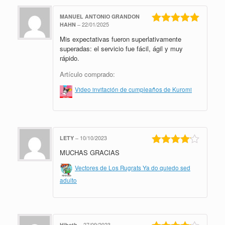
MANUEL ANTONIO GRANDON
HAHN
–
22/01/2025
Valorado en
Mis expectativas fueron superlativamente
5
de 5
superadas: el servicio fue fácil, ágil y muy
rápido.
Artículo comprado:
Video invitación de cumpleaños de Kuromi
LETY
–
10/10/2023
MUCHAS GRACIAS
Valorado
en
4
de 5
Vectores de Los Rugrats Ya do quiedo sed
adulto
Hibeth
–
27/09/2023