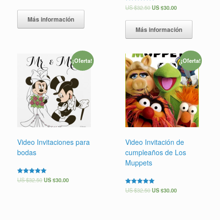
5.00
Valorado en
US $
32.50
US $
30.00
de 5
5.00
de 5
Más información
Más información
¡Oferta!
¡Oferta!
Video Invitaciones para
Video Invitación de
bodas
cumpleaños de Los
Muppets
Valorado en
US $
32.50
US $
30.00
5.00
Valorado en
US $
32.50
US $
30.00
de 5
5.00
de 5